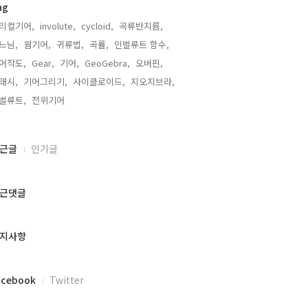
ag
리컬기어,
involute,
cycloid,
곡류반지름,
느님,
웜기어,
귀류법,
곡률,
인벌류트 함수,
어작도,
Gear,
기어,
GeoGebra,
오버핀,
래시,
기어그리기,
사이클로이드,
지오지브라,
벌류트,
전위기어,
근글
인기글
근댓글
지사항
acebook
Twitter