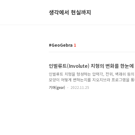
생각에서 현실까지
GeoGebra
1
인벌류트(Involute) 치형의 변화를 한눈
인벌류트 치형을 형성하는 압력각, 전위, 백래쉬 등의
모양이 어떻게 변하는지를 지오지브라 프로그램을 통
니다. 지오지브라 웹사이트에서 바로 확인 할 수 있습
기어(gear)
2022.11.25
https://www.geogebra.org/m/npbtaauu
하고 위의 "Involute_Gear,ggd"파일을 받아 열어
https://tro.kr/29 에 있으며 https://tro.kr/67 
CADian에서 작도할 수 있습니다.