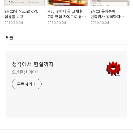
EMC2와 Mach3 CPU
Mach3에서 툴 교체후
EMC2 운영중에
점유률 비교
Z축 영점 자동으로 잡기
단축키가 동작하지
(Auto ToolZero)
않으면 nabi로 바꿉니다.
2010.10.04
2010.10.04
2010.10.04
댓글
생각에서 현실까지
오만팔천 이야기
구독하기