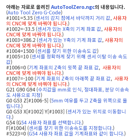
아래는 자료로 올려진
AutoToolZero.ngc
의 내용입니다.
(
Auto Tool Zero G-Code
)
#1001=5.35 (
센서의 감지 점에서 바닥까지 거리 값
,
사용자
의 CNC에 맞게 바꿔야 됩니다.
)
#1002=-33.5 (
센서가 있는 X축의 기계 좌표 값
,
사용자의
CNC에 맞게 바꿔야 됩니다.
)
#1003=386.2 (
센서가 있는 Y축의 기계 좌표 값
,
사용자의
CNC에 맞게 바꿔야 됩니다.
)
#1004=1500 (
센서를 찾기 위한 이송속도 값
)
#1005=10 (
센서를 정확하게 찾기 위해 센서 이탈 이송 속도
값
)
#1006=0 (
기계 좌표의 Z축의 윗쪽 끝 좌표 값
,
사용자의
CNC에 맞게 바꿔야 됩니다.
)
#1007=-100 (
기계 좌표의 Z축의 아래쪽 끝 좌표 값
,
사용자
의 CNC에 맞게 바꿔야 됩니다.
)
G21 G90 G94 (
수치값을 mm로 인식, 절대좌표, 분당 이송속
도 사용으로 지정
)
G0 G53 Z[#1006-5] (
5mm 여유를 두고 Z축을 위쪽으로 올
립니다.
)
G0 G53 X[#1002] Y[#1003] (
센서가 있는 위치로 이동합니
다.
)
G54 (G
54 사용자 좌표를 선택합니다.
)
F[#1004] (
센서를 찾기 위한 이송속도를 지정합니다.
)
#5223=0 (
G54 사용자 좌표 값을 기계좌표와 같이 합니다.
)