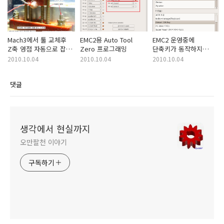
Mach3에서 툴 교체후
EMC2용 Auto Tool
EMC2 운영중에
Z축 영점 자동으로 잡기
Zero 프로그래밍
단축키가 동작하지
(Auto ToolZero)
않으면 nabi로 바꿉니다.
2010.10.04
2010.10.04
2010.10.04
댓글
생각에서 현실까지
오만팔천 이야기
구독하기