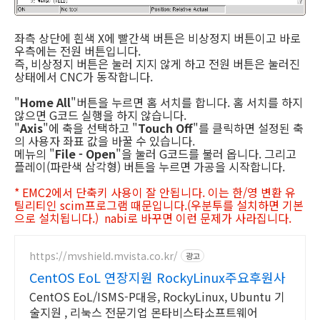
좌측 상단에 흰색 X에 빨간색 버튼은 비상정지 버튼이고 바로
우측에는 전원 버튼입니다.
즉, 비상정지 버튼은 눌러 지지 않게 하고 전원 버튼은 눌러진
상태에서 CNC가 동작합니다.
"
Home All
"버튼을 누르면 홈 서치를 합니다. 홈 서치를 하지
않으면 G코드 실행을 하지 않습니다.
"
Axis
"에 축을 선택하고 "
Touch Off
"를 클릭하면 설정된 축
의 사용자 좌표 값을 바꿀 수 있습니다.
메뉴의 "
File - Open
"을 눌러 G코드를 불러 옵니다. 그리고
플레이(파란색 삼각형) 버튼을 누르면 가공을 시작합니다.
* EMC2에서 단축키 사용이 잘 안됩니다. 이는 한/영 변환 유
틸리티인 scim프로그램 때문입니다.(우분투를 설치하면 기본
으로 설치됩니다.) nabi로 바꾸면 이런 문제가 사라집니다.
https://mvshield.mvista.co.kr/
광고
CentOS EoL 연장지원 RockyLinux주요후원사
CentOS EoL/ISMS-P대응, RockyLinux, Ubuntu 기
술지원 , 리눅스 전문기업 몬타비스타소프트웨어